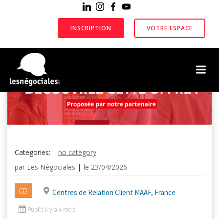
Aller
au
contenu
INSCRIPTION
VOTRE ESPACE
Categories:
no category
par
Les Négociales
|
le
23/04/2026
CDI
Centres de Relation Client MAAF, France
Publié il y a 4 mois