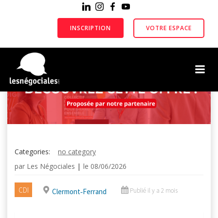
Aller
au
contenu
INSCRIPTION
VOTRE ESPACE
Categories:
no category
par
Les Négociales
|
le
08/06/2026
CDI
Publié il y a 2 mois
Clermont‑Ferrand