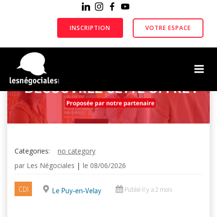
Aller
au
contenu
INSCRIPTION
VOTRE ESPACE
Categories:
no category
par
Les Négociales
|
le
08/06/2026
CDI
Publié il y a 2 mois
Le Puy‑en‑Velay