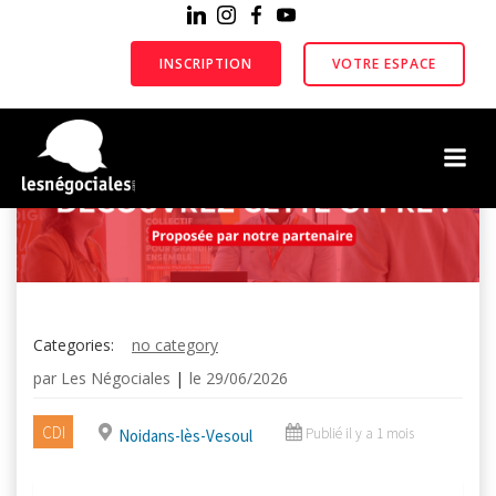
Aller
au
contenu
INSCRIPTION
VOTRE ESPACE
Categories:
no category
par
Les Négociales
|
le
29/06/2026
CDI
Publié il y a 1 mois
Noidans-lès-Vesoul