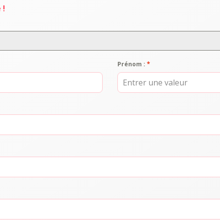
 !
Prénom :
*