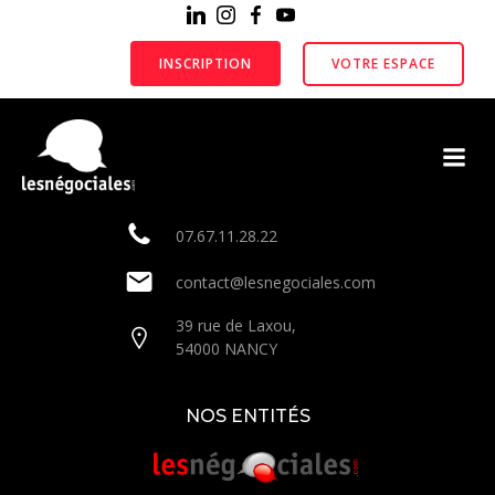
Aller
au
contenu
INSCRIPTION
VOTRE ESPACE
NOUS CONTACTER
LUNDI - VENDREDI - 09:00 - 17:00
07.67.11.28.22
contact@lesnegociales.com
39 rue de Laxou,
54000 NANCY
NOS ENTITÉS